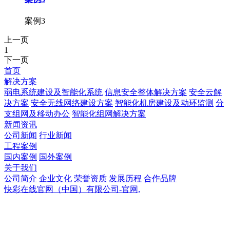
案例3
上一页
1
下一页
首页
解决方案
弱电系统建设及智能化系统
信息安全整体解决方案
安全云解
决方案
安全无线网络建设方案
智能化机房建设及动环监测
分
支组网及移动办公
智能化组网解决方案
新闻资讯
公司新闻
行业新闻
工程案例
国内案例
国外案例
关于我们
公司简介
企业文化
荣誉资质
发展历程
合作品牌
快彩在线官网（中国）有限公司-官网,
快彩在线官网（中国）有限公司-官网,