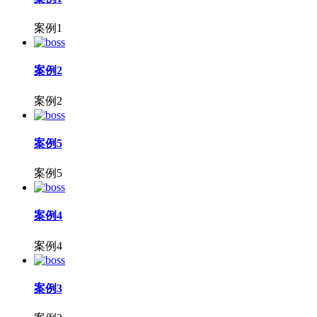
案例1
案例2
案例2
案例5
案例5
案例4
案例4
案例3