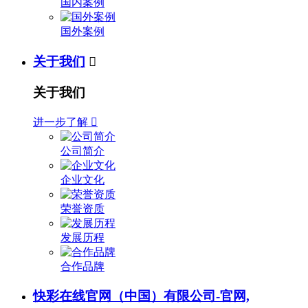
国内案例
国外案例
关于我们

关于我们
进一步了解

公司简介
企业文化
荣誉资质
发展历程
合作品牌
快彩在线官网（中国）有限公司-官网,