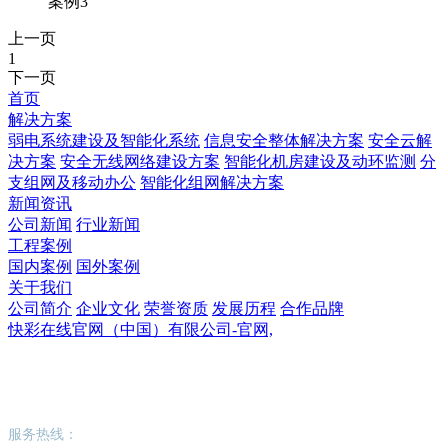
案例3
上一页
1
下一页
首页
解决方案
弱电系统建设及智能化系统
信息安全整体解决方案
安全云解
决方案
安全无线网络建设方案
智能化机房建设及动环监测
分
支组网及移动办公
智能化组网解决方案
新闻资讯
公司新闻
行业新闻
工程案例
国内案例
国外案例
关于我们
公司简介
企业文化
荣誉资质
发展历程
合作品牌
快彩在线官网（中国）有限公司-官网,
快彩在线官网（中国）有限公司-官网,
服务热线：