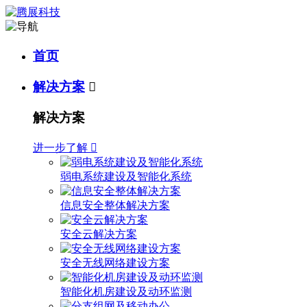
首页
解决方案

解决方案
进一步了解

弱电系统建设及智能化系统
信息安全整体解决方案
安全云解决方案
安全无线网络建设方案
智能化机房建设及动环监测