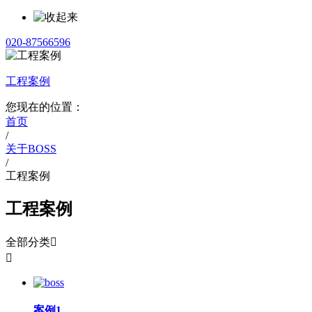
020-87566596
工程案例
您现在的位置：
首页
/
关于BOSS
/
工程案例
工程案例
全部分类


案例1